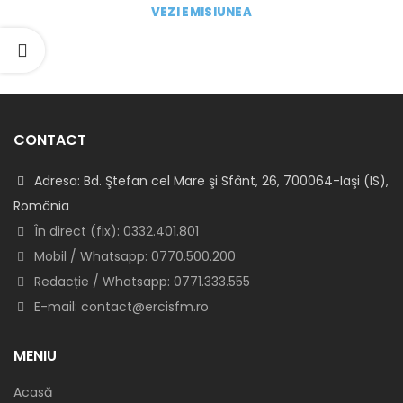
VEZI EMISIUNEA
CONTACT
Adresa: Bd. Ştefan cel Mare şi Sfânt, 26, 700064-Iaşi (IS),
România
În direct (fix): 0332.401.801
Mobil / Whatsapp: 0770.500.200
Redacție / Whatsapp: 0771.333.555
E-mail: contact@ercisfm.ro
MENIU
Acasă