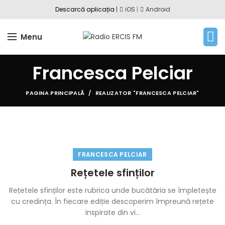
Descarcă aplicația
|
iOS
|
Android
Menu
Francesca Pelciar
PAGINA PRINCIPALĂ
REALIZATOR "FRANCESCA PELCIAR"
FRANCESCA PELCIAR
Rețetele sfinților
Rețetele sfinților este rubrica unde bucătăria se împletește
cu credința. În fiecare ediție descoperim împreună rețete
inspirate din vi...