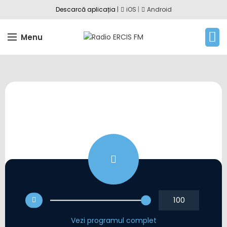
Descarcă aplicația
|
iOS
|
Android
Menu
100
Vezi programul complet