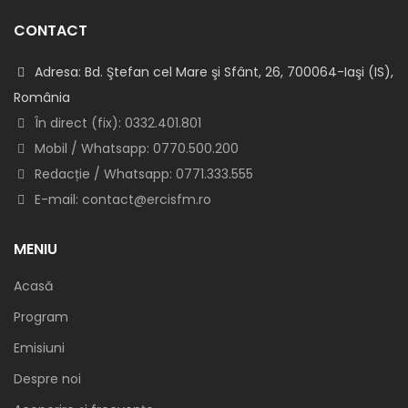
CONTACT
Adresa: Bd. Ştefan cel Mare şi Sfânt, 26, 700064-Iaşi (IS),
România
În direct (fix): 0332.401.801
Mobil / Whatsapp: 0770.500.200
Redacție / Whatsapp: 0771.333.555
E-mail: contact@ercisfm.ro
MENIU
Acasă
Program
Emisiuni
Despre noi